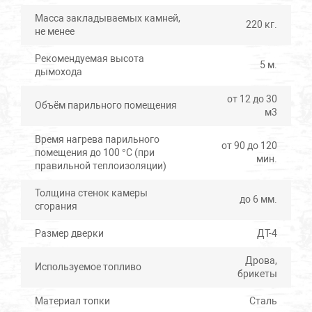
Масса закладываемых камней,
220 кг.
не менее
Рекомендуемая высота
5 м.
дымохода
от 12 до 30
Объём парильного помещения
м3
Время нагрева парильного
от 90 до 120
помещения до 100 °С (при
мин.
правильной теплоизоляции)
Толщина стенок камеры
до 6 мм.
сгорания
Размер дверки
ДТ-4
Дрова,
Используемое топливо
брикеты
Материал топки
Сталь