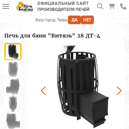
ДА
НЕТ
Ваш город:
Тверь
Печь для бани "Витязь" 28 ДТ-4
Печи для бани
Печь-камин
Отопительные печи
Печи и камины BLACK STOVE
Для дачи и отдыха
Аксессуары, дымоходы