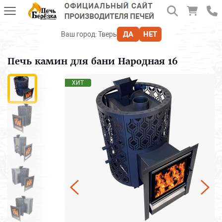
ДА
НЕТ
Ваш город:
Тверь
Печь камин для бани Народная 16
ХИТ
Печи для бани
Печь-камин
Отопительные печи
Печи и камины BLACK STOVE
Для дачи и отдыха
Аксессуары, дымоходы