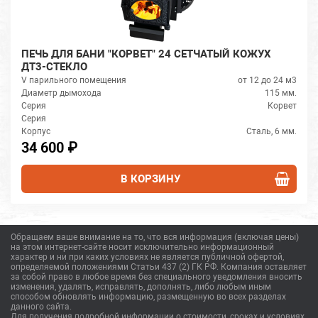
ПЕЧЬ ДЛЯ БАНИ "КОРВЕТ" 24 СЕТЧАТЫЙ КОЖУХ
ДТ3-СТЕКЛО
V парильного помещения
от 12 до 24 м3
Диаметр дымохода
115 мм.
Серия
Корвет
Серия
Корпус
Сталь, 6 мм.
34 600 ₽
В КОРЗИНУ
Обращаем ваше внимание на то, что вся информация (включая цены)
на этом интернет-сайте носит исключительно информационный
характер и ни при каких условиях не является публичной офертой,
определяемой положениями Статьи 437 (2) ГК РФ. Компания оставляет
за собой право в любое время без специального уведомления вносить
изменения, удалять, исправлять, дополнять, либо любым иным
способом обновлять информацию, размещенную во всех разделах
данного сайта.
Для получения подробной информации о стоимости, сроках и условиях