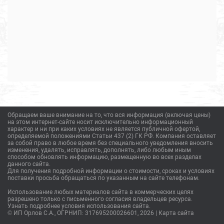
Обращаем ваше внимание на то, что вся информация (включая цены)
на этом интернет-сайте носит исключительно информационный
характер и ни при каких условиях не является публичной офертой,
определяемой положениями Статьи 437 (2) ГК РФ. Компания оставляет
за собой право в любое время без специального уведомления вносить
изменения, удалять, исправлять, дополнять, либо любым иным
способом обновлять информацию, размещенную во всех разделах
данного сайта.
Для получения подробной информации о стоимости, сроках и условиях
поставки просьба обращаться по указанным на сайте телефонам.
Использование любых материалов сайта в коммерческих целях
разрешено только с письменного согласия владельцев ресурса.
Узнать подробнее условия использования сайта.
© ИП Орлов С.А., ОГРНИП: 317695200026601, 2026 |
Карта сайта