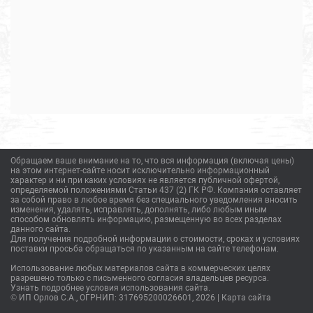
Обращаем ваше внимание на то, что вся информация (включая цены)
на этом интернет-сайте носит исключительно информационный
характер и ни при каких условиях не является публичной офертой,
определяемой положениями Статьи 437 (2) ГК РФ. Компания оставляет
за собой право в любое время без специального уведомления вносить
изменения, удалять, исправлять, дополнять, либо любым иным
способом обновлять информацию, размещенную во всех разделах
данного сайта.
Для получения подробной информации о стоимости, сроках и условиях
поставки просьба обращаться по указанным на сайте телефонам.
Использование любых материалов сайта в коммерческих целях
разрешено только с письменного согласия владельцев ресурса.
Узнать подробнее условия использования сайта.
© ИП Орлов С.А., ОГРНИП: 317695200026601, 2026 |
Карта сайта