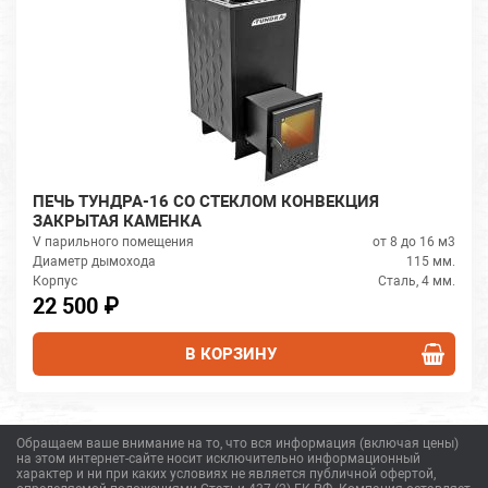
ПЕЧЬ ТУНДРА-16 СО СТЕКЛОМ КОНВЕКЦИЯ
ЗАКРЫТАЯ КАМЕНКА
V парильного помещения
от 8 до 16 м3
Диаметр дымохода
115 мм.
Корпус
Сталь, 4 мм.
22 500 ₽
В КОРЗИНУ
Обращаем ваше внимание на то, что вся информация (включая цены)
на этом интернет-сайте носит исключительно информационный
характер и ни при каких условиях не является публичной офертой,