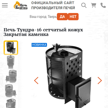
ДА
НЕТ
Ваш город:
Тверь
Печь Тундра-16 сетчатый кожух
Закрытая каменка
НОВИНКА
Берёзка
Берёзка отопительная
Викинг
Витязь
Воевода