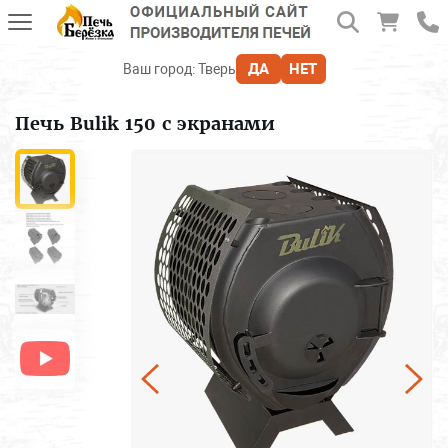
ДА
НЕТ
Ваш город:
Тверь
Печь Bulik 150 с экранами
Печи для бани
Печь-камин
Отопительные печи
Печи и камины BLACK STOVE
Для дачи и отдыха
Аксессуары, дымоходы