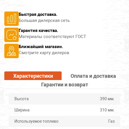
Сопутствующие товары
Быстрая доставка.
Большая дилерская сеть
Обливные устройства
Гарантия качества.
Материалы соответствуют ГОСТ
Закладки для каменок
Ближайший магазин.
Колосники чугунные
Смотрите карту дилеров
Камни для печи
Характеристики
Оплата и доставка
Гарантии и возврат
Высота
390 мм.
Ширина
310 мм.
Используемое топливо
Газ