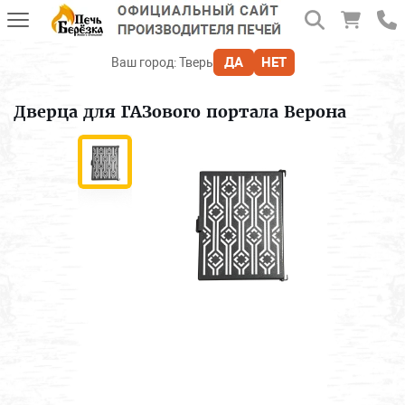
ДА
НЕТ
Ваш город:
Тверь
Дверца для ГАЗового портала Верона
Печи для бани
Печь-камин
Отопительные печи
Печи и камины BLACK STOVE
Для дачи и отдыха
Аксессуары, дымоходы